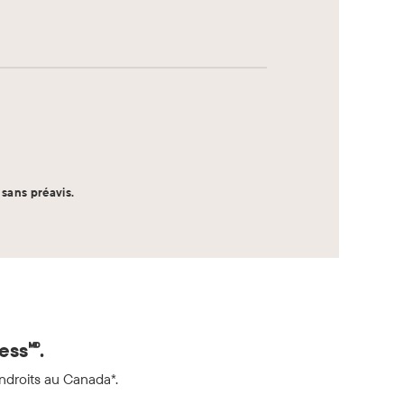
sans préavis.
ss🅫.
ndroits au Canada*.