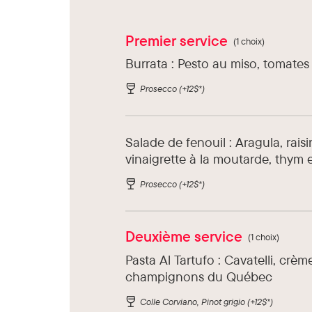
Premier service
(1 choix)
Burrata : Pesto au miso, tomate
Prosecco
(+12$*)
Salade de fenouil : Aragula, rais
vinaigrette à la moutarde, thym 
Prosecco
(+12$*)
Deuxième service
(1 choix)
Pasta Al Tartufo : Cavatelli, crèm
champignons du Québec
Colle Corviano, Pinot grigio
(+12$*)