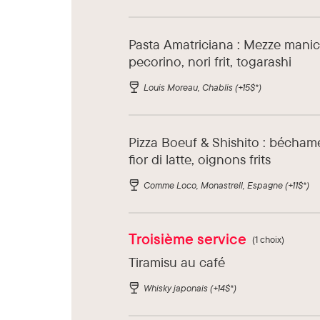
Pasta Amatriciana : Mezze mani
pecorino, nori frit, togarashi
Louis Moreau, Chablis
(+15$*)
Pizza Boeuf & Shishito : béchamel
fior di latte, oignons frits
Comme Loco, Monastrell, Espagne
(+11$*)
Troisième service
(1 choix)
Tiramisu au café
Whisky japonais
(+14$*)