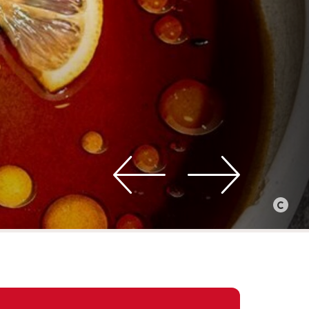
©
Restauran
Tiramisu