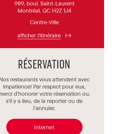
989, boul. Saint-Laurent
Montréal, QC H2Z 1J4
Centre-Ville
afficher l'itinéraire
RÉSERVATION
Nos restaurants vous attendent avec
impatience! Par respect pour eux,
merci d’honorer votre réservation ou,
s’il y a lieu, de la reporter ou de
l’annuler.
internet