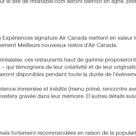
ur le site de mtlatable.com seront bientôt en ligne, prêts
?
xpériences signature Air Canada mettent en valeur le 
ssement Meilleurs nouveaux restos d’Air Canada.
ontréalaise, ces restaurants haut de gamme proposer
 qui témoignera de leur créativité et de leur originali
 seront disponibles pendant toute la durée de l’événem
rience immersive et inédite (menu primé, rencontre ave
restera gravée dans leur mémoire. D’autres détails suiv
, mais fortement recommandées en raison de la populari