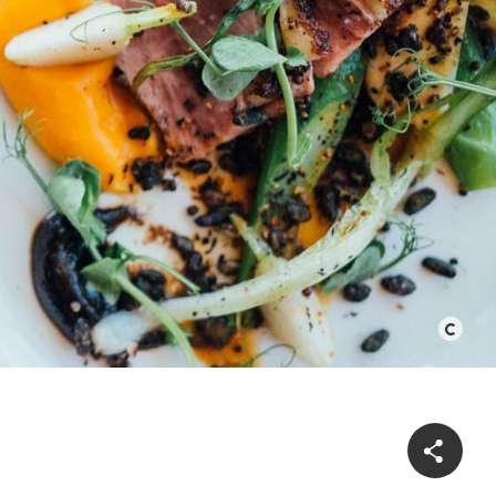
©
Alison
Slattery
/
Two
Food