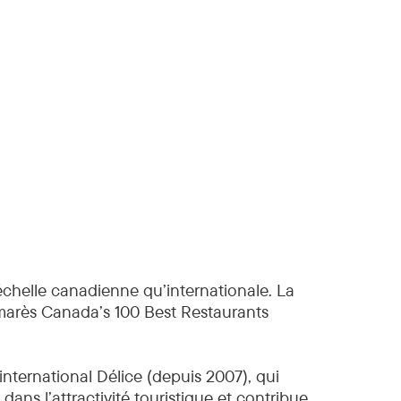
échelle canadienne qu’internationale. La
lmarès Canada’s 100 Best Restaurants
nternational Délice (depuis 2007), qui
ns l’attractivité touristique et contribue