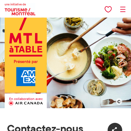
Aller au contenu principal
En collaboration avec
©
Restauran
La
Contactez-nous
Raclette