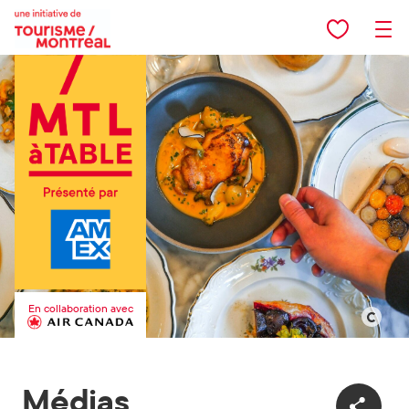
Aller au contenu principal
En collaboration avec
©
Le
Fizz
Médias