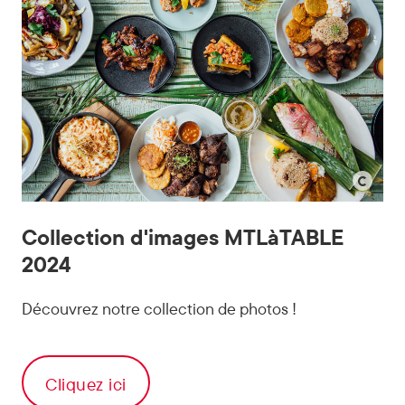
©
Alison
Collection d'images MTLàTABLE
Slattery
2024
-
Two
Découvrez notre collection de photos !
Food
Photograp
Cliquez ici