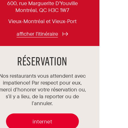
600, rue Marguerite D'Youville
Montréal, QC H3C 1W7
Vieux-Montréal et Vieux-Port
afficher l'itinéraire
RÉSERVATION
Nos restaurants vous attendent avec
impatience! Par respect pour eux,
merci d’honorer votre réservation ou,
s’il y a lieu, de la reporter ou de
l’annuler.
internet