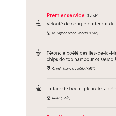
Premier service
(1 choix)
Velouté de courge butternut du
Sauvignon blanc, Veneto
(+15$*)
Pétoncle poêlé des Iles-de-la-M
chips de topinambour et sauce à 
Chenin blanc d'astérie
(+15$*)
Tartare de boeuf, pleurote, anet
Syrah
(+15$*)