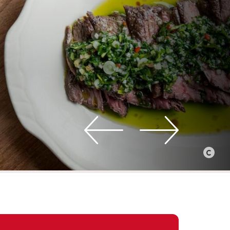
©
Mars
Media