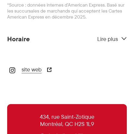
*Source : données internes d’American Express. Basé sur
les succursales de marchands qui acceptent les Cartes
American Express en décembre 2025.
Horaire
Lire plus
site web
29 octobre:
17h00 - 23h00
30 octobre:
17h00 - 23h00
31 octobre:
17h00 - 23h00
1 novembre:
17h00 - 23h00
434, rue Saint-Zotique
Montréal, QC H2S 1L9
2 novembre:
17h00 - 23h00