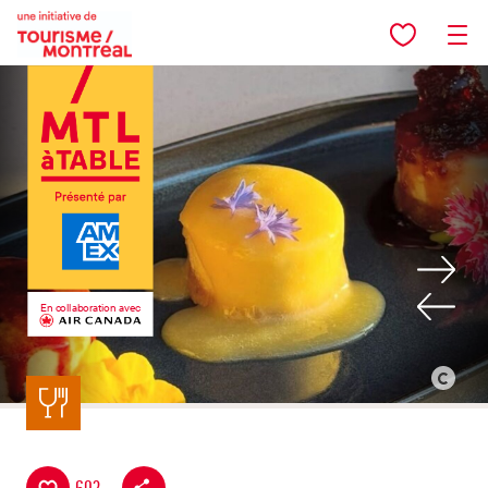
Aller au contenu principal
En collaboration avec
Retour à la liste
©
Pub
Arya