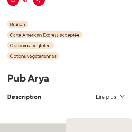
693
Brunch
Carte American Express acceptée
Options sans gluten
Options végétariennes
Pub Arya
Description
Lire plus
Le Pub Arya se distingue par son bar à huîtres,
offrant une sélection fraîche et savoureuse. En
plus des huîtres, il propose des plats