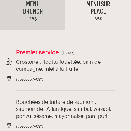
gastronomiques variés avec des ingrédients
MENU
MENU SUR
locaux et de saison. L’ambiance chaleureuse en
BRUNCH
PLACE
fait un lieu idéal pour un souper ou un brunch.
28$
35$
Types de cuisine :
Amérique du Nord, Asie, Italie,
Méditerranée, Québec
Premier service
(1 choix)
Chef :
Erica Nudo et Giancarlo Caporusso
Crostone : ricotta fouettée, pain de
campagne, miel à la truffe
Prosecco
(+12$*)
Bouchées de tartare de saumon :
saumon de l’Atlantique, sambal, wasabi,
ponzu, sésame, mayonnaise, pani puri
Prosecco
(+12$*)