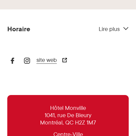
Horaire
Lire plus
site web
29 octobre:
17h00 - 21h30
30 octobre:
17h00 - 21h30
31 octobre:
17h00 - 21h30
1 novembre:
Fermé
Hôtel Monville
1041, rue De Bleury
2 novembre:
Fermé
Montréal, QC H2Z 1M7
3 novembre:
17h00 - 21h30
Centre-Ville