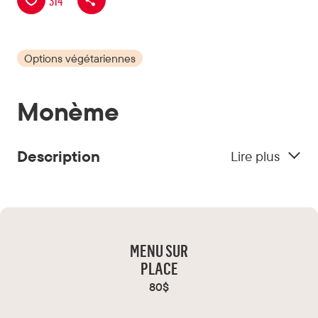
314
Options végétariennes
Monème
Description
Lire plus
Au cœur de l’Hôtel Monville, dans un espace
baigné de lumière, le Monème promet une
expérience culinaire conviviale.
MENU SUR
PLACE
Types de cuisine :
France, Québec
80$
Chef :
Cédric Deslandes