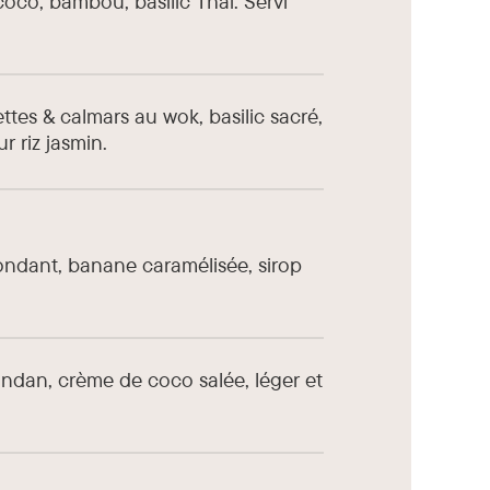
coco, bambou, basilic Thaï. Servi
ttes & calmars au wok, basilic sacré,
r riz jasmin.
fondant, banane caramélisée, sirop
andan, crème de coco salée, léger et