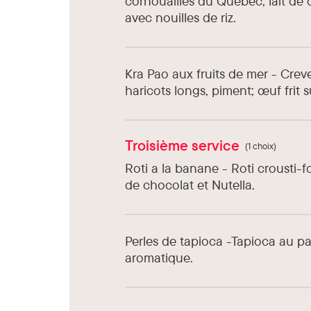
cornouailles du Québec, lait de 
avec nouilles de riz.
Kra Pao aux fruits de mer - Creve
haricots longs, piment; œuf frit su
Troisième service
(1 choix)
Roti a la banane - Roti crousti-
de chocolat et Nutella.
Perles de tapioca -Tapioca au p
aromatique.