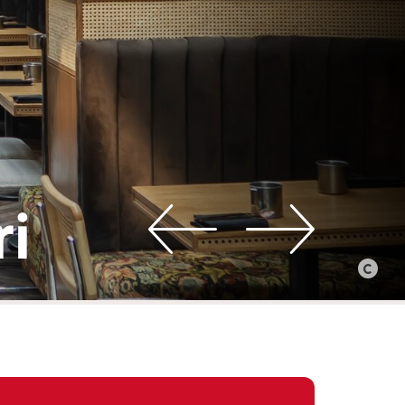
i
©
Gardenr
-
Martin
Hyu