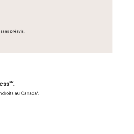
sans préavis.
ss🅫.
ndroits au Canada*.